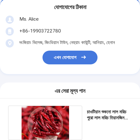
যোগাযোগের ঠিকানা
Ms. Alice
+86-19903722780
দংজিয়াং ভিলেজ, জিংডিয়ান টাউন, নেহুয়াং কাউন্টি, আনিয়াং, হেনান
এখন যোগাযোগ
এর সেরা মূল্য পান
চাওটিয়ান শুকনো লাল মরিচ
পুরো লাল মরিচ তিয়ানজিন
চিলি ডিহাইড্রেটেড