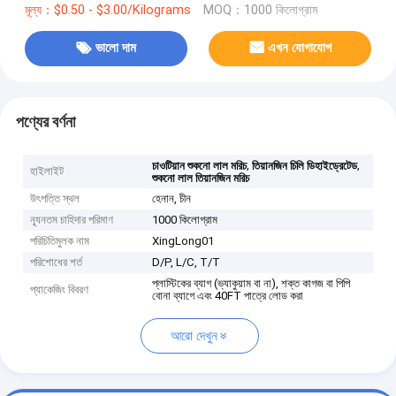
মূল্য：$0.50 - $3.00/Kilograms
MOQ：1000 কিলোগ্রাম
ভালো দাম
এখন যোগাযোগ
পণ্যের বর্ণনা
,
,
চাওটিয়ান শুকনো লাল মরিচ
তিয়ানজিন চিলি ডিহাইড্রেটেড
হাইলাইট
শুকনো লাল তিয়ানজিন মরিচ
উৎপত্তি স্থল
হেনান, চীন
ন্যূনতম চাহিদার পরিমাণ
1000 কিলোগ্রাম
পরিচিতিমুলক নাম
XingLong01
পরিশোধের শর্ত
D/P, L/C, T/T
প্লাস্টিকের ব্যাগ (ভ্যাকুয়াম বা না), শক্ত কাগজ বা পিপি
প্যাকেজিং বিবরণ
বোনা ব্যাগে এবং 40FT পাত্রে লোড করা
আরো দেখুন