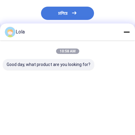
চালিয়ে
Lola
প্রস্তাবিত পণ্য
10:58 AM
Good day, what product are you looking for?
শুকনো অনেক মশলাদার মরিচ
মশলাদার স্বাদ শুকনো পাখি চোখ
50 000SHU শুকন
উপাদান দিয়ে আপনার খাবারগুলিকে
চিঁড়ি ওভাল আকৃতির
মশলাদার স্বাদ
পরবর্তী স্তরে নিয়ে যান
ভালো দাম
ভালো দাম
ভালো দাম