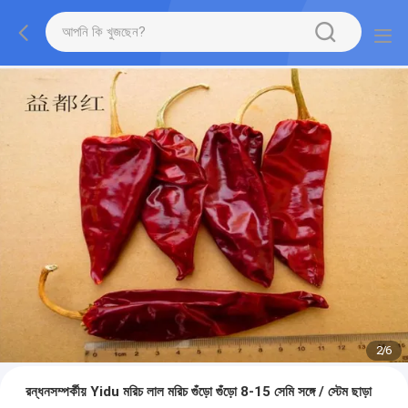
2
/
6
রন্ধনসম্পর্কীয় Yidu মরিচ লাল মরিচ গুঁড়ো গুঁড়ো 8-15 সেমি সঙ্গে / স্টেম ছাড়া