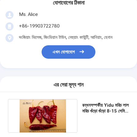
যোগাযোগের ঠিকানা
Ms. Alice
+86-19903722780
দংজিয়াং ভিলেজ, জিংডিয়ান টাউন, নেহুয়াং কাউন্টি, আনিয়াং, হেনান
এখন যোগাযোগ
এর সেরা মূল্য পান
রন্ধনসম্পর্কীয় Yidu মরিচ লাল
মরিচ গুঁড়ো গুঁড়ো 8-15 সেমি
সঙ্গে / স্টেম ছাড়া