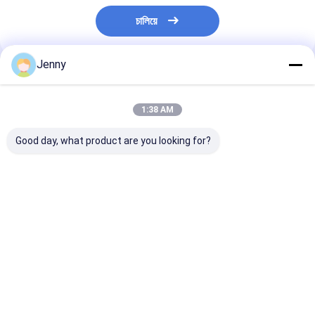
চালিয়ে
Jenny
প্রস্তাবিত পণ্য
1:38 AM
Good day, what product are you looking for?
মসলাযুক্ত হালকা শুকনো লাল
আপনার রান্নার প্রয়োজনের জন্য
শক্তিশালী তিক্ত মরিচ স
মরিচের সুস্বাদু স্বাদ আবিষ্কার
নিখুঁত রেড হট শুকনো রেড চিলি
Yidu মরিচ শুকনো এব
করুন
মরিচ পান শুকনো এবং শীতল স্থান
স্থান স্বাদযুক্ত উপাদা
সঞ্চয়
মরিচ উপাদান সঙ্গে সঞ্চয
ভালো দাম
ভালো দাম
ভালো দাম