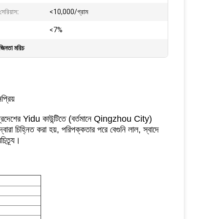
সেরিয়াস:
<10,000/গ্রাম
<7%
জিনতা মরিচ
্রিয়
্রদেশের Yidu কাউন্টিতে (বর্তমানে Qingzhou City)
রা চিহ্নিত করা হয়, পরিপক্কতার পরে বেগুনি লাল, স্বাদে
িত্র্য।