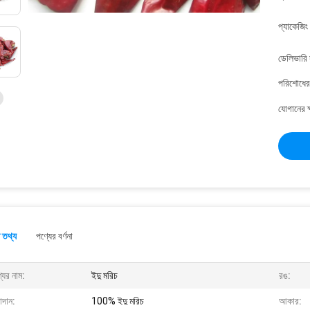
প্যাকেজিং
ডেলিভারি 
পরিশোধের 
যোগানের ক
 তথ্য
পণ্যের বর্ণনা
যের নাম:
ইদু মরিচ
রঙ:
াদান:
100% ইদু মরিচ
আকার: