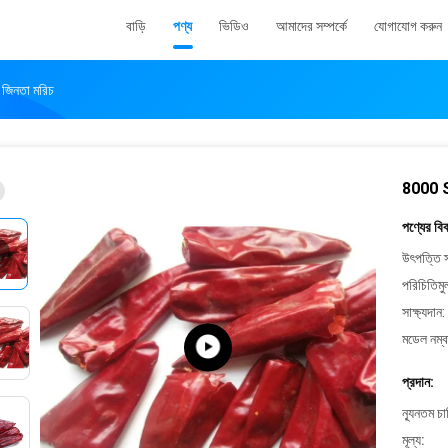
বাড়ি
পণ্য
ভিডিও
আমাদের সম্পর্কে
যোগাযোগ করুন
 জিনতা মরিচ
8000 SH
পণ্যের বি
উৎপত্তি স
পরিচিতিমু
সাক্ষ্যদান:
মডেল নম্ব
প্রদান:
ন্যূনতম চ
মূল্য: