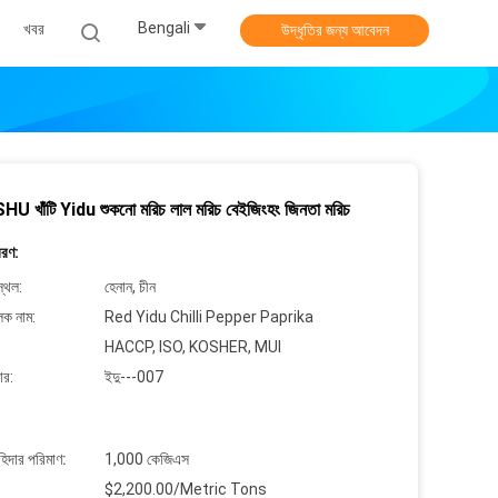
Bengali
খবর
উদ্ধৃতির জন্য আবেদন
U খাঁটি Yidu শুকনো মরিচ লাল মরিচ বেইজিংহং জিনতা মরিচ
বরণ:
্থল:
হেনান, চীন
লক নাম:
Red Yidu Chilli Pepper Paprika
HACCP, ISO, KOSHER, MUI
ার:
ইদু---007
াহিদার পরিমাণ:
1,000 কেজিএস
$2,200.00/Metric Tons