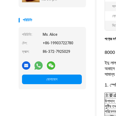
সা
ক্ল
পরিচিতি
বিশ
পরিচিতি:
Ms. Alice
পণ্যের বর্
টেল:
+86-19903722780
ফ্যাক্স:
86-372-7925029
8000 SH
ইদু লা
অকালে জ
সামান্য
যোগাযোগ
1. স্প
主要成
উপাদান:
পুষ্টির ত
পরিবেশ