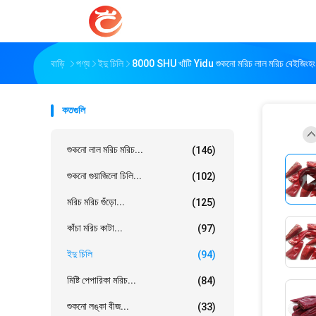
বাড়ি
পণ্য
ইদু চিলি
8000 SHU খাঁটি Yidu শুকনো মরিচ লাল মরিচ বেইজিংহং
কতগুলি
শুকনো লাল মরিচ মরিচ...
(146)
শুকনো গুয়াজিলো চিলি...
(102)
মরিচ মরিচ গুঁড়ো...
(125)
কাঁচা মরিচ কাটা...
(97)
ইদু চিলি
(94)
মিষ্টি পেপারিকা মরিচ...
(84)
শুকনো লঙ্কা বীজ...
(33)