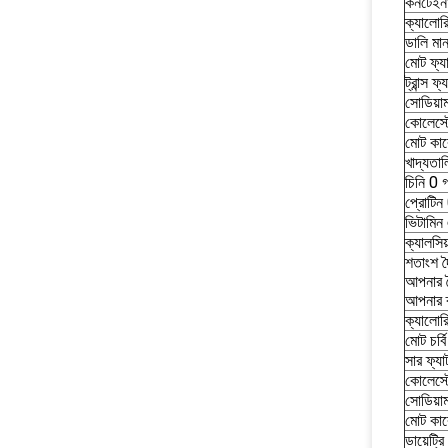
কনটেইনা
ক্যালোর
ডালি মা
মোট ফ্য
ট্রান্স ফ
সোডিয়া
কোলেস্ট
মোট কার
খাদ্যতা
চিনি 0 গ
প্রোটিন 
ভিটামিন
ক্যালস
শতাংশ দ
আপনার দ
আপনার ক
ক্যালো
মোট চর্
সার ফ্য
কোলেস্
সোডিয়
মোট কার
ডায়েট্র