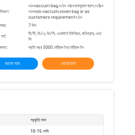
<i>vaccum bag;</i> <b>ভ্যাকুয়াম ব্যাগ;</b>
 বিবরণ:
<i>non-vaccum;voven bag or as
customers requirement</i>
সময়:
7 দিন
টি/টি, ডি/এ, ডি/পি, ওয়েস্টার্ন ইউনিয়ন, মানিগ্রাম, এল/
শর্ত:
সি
্ষমতা:
প্রতি বছর 5000 মেট্রিক টন/মেট্রিক টন
ভালো দাম
যোগাযোগ
প্রকৃতি লাল
10-15 সেমি