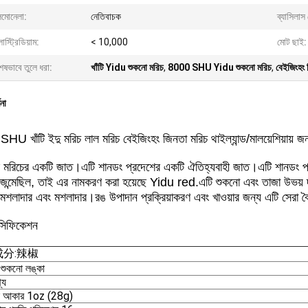
লমোনেলা:
নেতিবাচক
ব্যাসিলাস 
োস্ট্রিডিয়াম:
< 10,000
মোট ছাই:
েষভাবে তুলে ধরা:
খাঁটি Yidu শুকনো মরিচ
,
8000 SHU Yidu শুকনো মরিচ
,
বেইজিংহং 
ণনা
U খাঁটি ইদু মরিচ লাল মরিচ বেইজিংহং জিনতা মরিচ থাইল্যান্ড/মালয়েশিয়ায় জনপ
ল মরিচের একটি জাত।এটি শানডং প্রদেশের একটি ঐতিহ্যবাহী জাত।এটি শানডং প
ন্মেছিল, তাই এর নামকরণ করা হয়েছে Yidu red.এটি শুকনো এবং তাজা উভয় দ্বা
 মশলাদার এবং মশলাদার।রঙ উপাদান প্রক্রিয়াকরণ এবং খাওয়ার জন্য এটি সেরা বৈচ
েসিফিকেশন
分:辣椒
 শুকনো লঙ্কা
থ্য
ন আকার 1oz (28g)