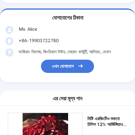
যোগাযোগের ঠিকানা
Ms. Alice
+86-19903722780
দংজিয়াং ভিলেজ, জিংডিয়ান টাউন, নেহুয়াং কাউন্টি, আনিয়াং, হেনান
এখন যোগাযোগ
এর সেরা মূল্য পান
মিষ্টি এরজিংটিও শুকনো
চিলিস 12% আর্জিঙ্গিয়াও
মরিচ স্টেম সহ