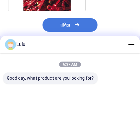
চালিয়ে
Lulu
প্রস্তাবিত পণ্য
6:37 AM
Good day, what product are you looking for?
৮০০০-১২০০০শু গরম
খাঁটি চিলি পেপার Erjingtiao
Erjingtiao Pep
এর্জিংটিয়াও মরিচ শুকনো জায়গায়
8-12% আর্দ্রতা এবং বায়ু
Ingredients চিলি 
সঞ্চয় করে
শুকনো প্রক্রিয়া সঙ্গে শুকনো চিলি
গরম 8000-1200
গ্রাহকের চাহিদা অনুযায়
ভালো দাম
ভালো দাম
ভালো দাম