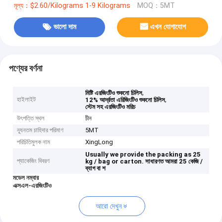
মূল্য：$2.60/Kilograms 1-9 Kilograms
MOQ：5MT
ভালো দাম
এখন যোগাযোগ
পণ্যের বর্ণনা
,
মিষ্টি এরজিংটিও শুকনো চিলিস
হাইলাইট
,
12% আর্দ্রতা এরিজিংটিও শুকনো চিলিস
স্টেম সহ এরজিংটিও মরিচ
উৎপত্তি স্থল
চীন
ন্যূনতম চাহিদার পরিমাণ
5MT
পরিচিতিমুলক নাম
XingLong
Usually we provide the packing as 25
প্যাকেজিং বিবরণ
kg / bag or carton.
সাধারণত আমরা 25 কেজি /
ব্যাগ বা শ
মডেল নম্বার
এক্সএল-এরজিংটিও
আরো দেখুন