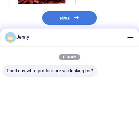
চালিয়ে
Jenny
প্রস্তাবিত পণ্য
1:36 AM
Good day, what product are you looking for?
প্রাকৃতিক লাল শুকনো গুয়াজিলো
গোটা গুয়াজিলো চিলি স্টেম সহ/
গ্রেড এ গুয়াজিল্লো চি
চিলি কোন অ্যাডিটিভ এবং ≤
বিহীন 500SHU রেড স্ট্রং
৮-১২% আর্দ্রতা কম অ
11-14.0% রান্না করার জন্য
প্যাসিন্ট চিলি স্বাদ
(সর্বোচ্চ ০.১%)
আর্দ্রতা সহ
ভালো দাম
ভালো দাম
ভালো দাম