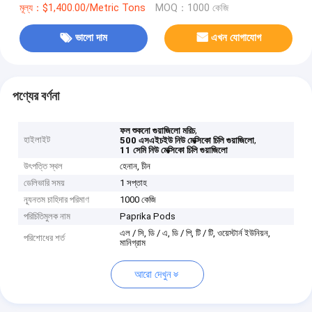
মূল্য：$1,400.00/Metric Tons
MOQ：1000 কেজি
ভালো দাম
এখন যোগাযোগ
পণ্যের বর্ণনা
,
ফল শুকনো গুয়াজিলো মরিচ
হাইলাইট
,
500 এসএইচইউ নিউ মেক্সিকো চিলি গুয়াজিলো
11 সেমি নিউ মেক্সিকো চিলি গুয়াজিলো
উৎপত্তি স্থল
হেনান, চীন
ডেলিভারি সময়
1 সপ্তাহ
ন্যূনতম চাহিদার পরিমাণ
1000 কেজি
পরিচিতিমুলক নাম
Paprika Pods
এল / সি, ডি / এ, ডি / পি, টি / টি, ওয়েস্টার্ন ইউনিয়ন,
পরিশোধের শর্ত
মানিগ্রাম
আরো দেখুন