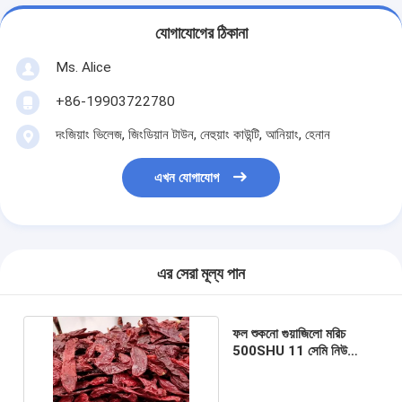
যোগাযোগের ঠিকানা
Ms. Alice
+86-19903722780
দংজিয়াং ভিলেজ, জিংডিয়ান টাউন, নেহুয়াং কাউন্টি, আনিয়াং, হেনান
এখন যোগাযোগ
এর সেরা মূল্য পান
ফল শুকনো গুয়াজিলো মরিচ
500SHU 11 সেমি নিউ
মেক্সিকো চিলি গুয়াজিলো