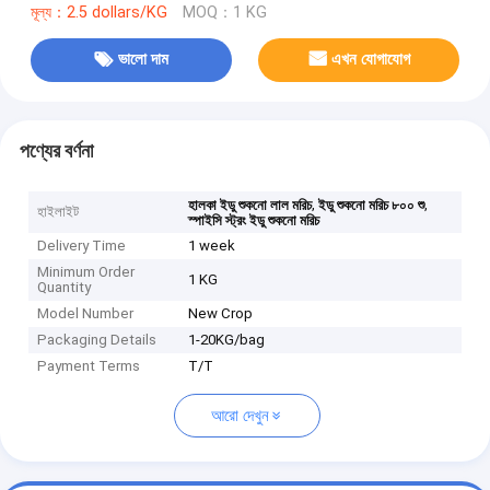
মূল্য：2.5 dollars/KG
MOQ：1 KG
ভালো দাম
এখন যোগাযোগ
পণ্যের বর্ণনা
,
,
হালকা ইডু শুকনো লাল মরিচ
ইডু শুকনো মরিচ ৮০০ শু
হাইলাইট
স্পাইসি স্ট্রং ইডু শুকনো মরিচ
Delivery Time
1 week
Minimum Order
1 KG
Quantity
Model Number
New Crop
Packaging Details
1-20KG/bag
Payment Terms
T/T
আরো দেখুন