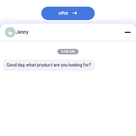
চালিয়ে
Jenny
প্রস্তাবিত পণ্য
2:58 AM
Good day, what product are you looking for?
মসলাযুক্ত হালকা শুকনো লাল
আপনার রান্নার প্রয়োজনের জন্য
শক্তিশালী তিক্ত মরিচ স
মরিচের সুস্বাদু স্বাদ আবিষ্কার
নিখুঁত রেড হট শুকনো রেড চিলি
Yidu মরিচ শুকনো এব
করুন
মরিচ পান শুকনো এবং শীতল স্থান
স্থান স্বাদযুক্ত উপাদা
সঞ্চয়
মরিচ উপাদান সঙ্গে সঞ্চয
ভালো দাম
ভালো দাম
ভালো দাম