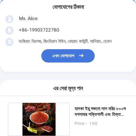
যোগাযোগের ঠিকানা
Ms. Alice
+86-19903722780
দংজিয়াং ভিলেজ, জিংডিয়ান টাউন, নেহুয়াং কাউন্টি, আনিয়াং, হেনান
এখন যোগাযোগ
এর সেরা মূল্য পান
হালকা ইডু শুকনো লাল মরিচ ৮০০শু
মশলাদার শক্তিশালী এবং তিক্ত
স্বাদ
Price： 1 KG